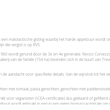
een malolactische gisting waarbij het harde appelzuur wordt omg
n die vergist is op RVS.
in 1960 wordt gerund door de 3e en 4e generatie. Renzo Corvez
akerij van de familie (154 ha) bevinden zich in de buurt van Tr
 de aandacht voor specifieke details. Van de wijnstok tot het ein
hten met tomaat, pasta gerechten, gerechten met paddenstoel
ikt voor veganisten (ICEA-certificatie) dus geklaard of gefilterd
hout wordt gebruikt in een in een eigen biomassacentrale om w
etten.