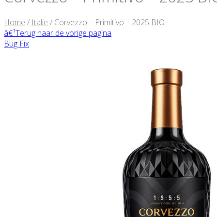
Home
/
Italie
/ Corvezzo – Primitivo – 2025 BIO
â€¹
Terug naar de vorige pagina
Bug Fix