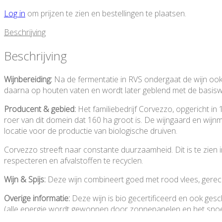
Log in
om prijzen te zien en bestellingen te plaatsen.
Beschrijving
Beschrijving
Wijnbereiding:
Na de fermentatie in RVS ondergaat de wijn ook 
daarna op houten vaten en wordt later geblend met de basiswij
Producent & gebied:
Het familiebedrijf Corvezzo, opgericht 
roer van dit domein dat 160 ha groot is. De wijngaard en wijnm
locatie voor de productie van biologische druiven.
Corvezzo streeft naar constante duurzaamheid. Dit is te zien in
respecteren en afvalstoffen te recyclen.
Wijn & Spijs:
Deze wijn combineert goed met rood vlees, gerec
Overige informatie:
Deze wijn is bio gecertificeerd en ook gesch
(alle energie wordt gewonnen door zonnepanelen en het snoei
flessen en gerecycled papier en karton voor verpakking en etik