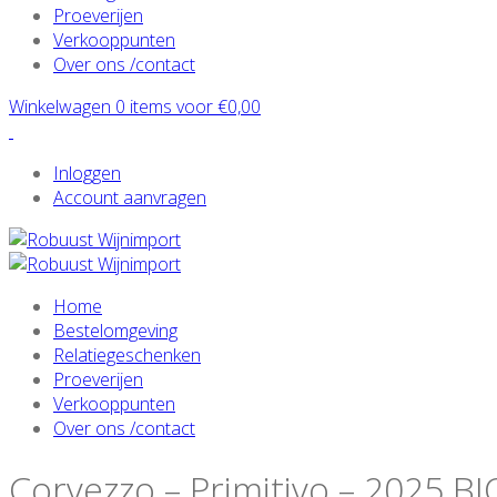
Proeverijen
Verkooppunten
Over ons /contact
Winkelwagen 0 items voor
€
0,00
Inloggen
Account aanvragen
Home
Bestelomgeving
Relatiegeschenken
Proeverijen
Verkooppunten
Over ons /contact
Corvezzo – Primitivo – 2025 BI