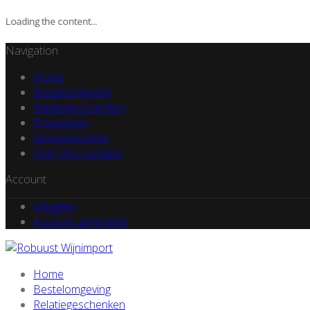
Loading the content...
Navigation
Home
Bestelomgeving
Relatiegeschenken
Proeverijen
Verkooppunten
Over ons /contact
Account
Inloggen
Account aanvragen
Home
Bestelomgeving
Relatiegeschenken