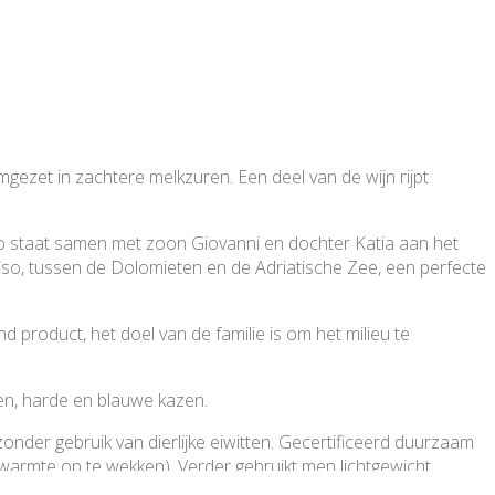
ezet in zachtere melkzuren. Een deel van de wijn rijpt
zo staat samen met zoon Giovanni en dochter Katia aan het
eviso, tussen de Dolomieten en de Adriatische Zee, een perfecte
d product, het doel van de familie is om het milieu te
en, harde en blauwe kazen.
 zonder gebruik van dierlijke eiwitten. Gecertificeerd duurzaam
armte op te wekken). Verder gebruikt men lichtgewicht