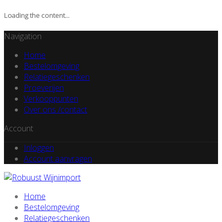
Loading the content...
Navigation
Home
Bestelomgeving
Relatiegeschenken
Proeverijen
Verkooppunten
Over ons /contact
Account
Inloggen
Account aanvragen
Home
Bestelomgeving
Relatiegeschenken