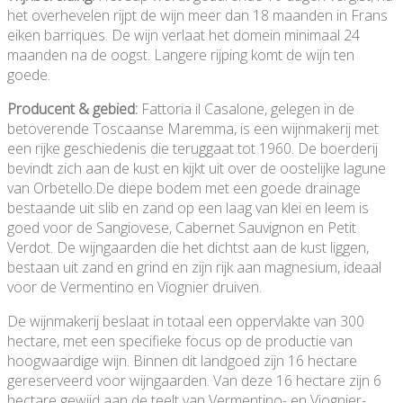
het overhevelen rijpt de wijn meer dan 18 maanden in Frans
eiken barriques. De wijn verlaat het domein minimaal 24
maanden na de oogst. Langere rijping komt de wijn ten
goede.
Producent & gebied:
Fattoria il Casalone, gelegen in de
betoverende Toscaanse Maremma, is een wijnmakerij met
een rijke geschiedenis die teruggaat tot 1960. De boerderij
bevindt zich aan de kust en kijkt uit over de oostelijke lagune
van Orbetello.De diepe bodem met een goede drainage
bestaande uit slib en zand op een laag van klei en leem is
goed voor de Sangiovese, Cabernet Sauvignon en Petit
Verdot. De wijngaarden die het dichtst aan de kust liggen,
bestaan uit zand en grind en zijn rijk aan magnesium, ideaal
voor de Vermentino en Viognier druiven.
De wijnmakerij beslaat in totaal een oppervlakte van 300
hectare, met een specifieke focus op de productie van
hoogwaardige wijn. Binnen dit landgoed zijn 16 hectare
gereserveerd voor wijngaarden. Van deze 16 hectare zijn 6
hectare gewijd aan de teelt van Vermentino- en Viognier-