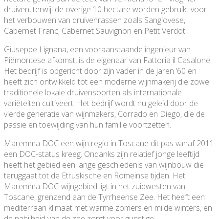
druiven, terwijl de overige 10 hectare worden gebruikt voor
het verbouwen van druivenrassen zoals Sangiovese,
Cabernet Franc, Cabernet Sauvignon en Petit Verdot.
Giuseppe Lignana, een vooraanstaande ingenieur van
Piëmontese afkomst, is de eigenaar van Fattoria il Casalone.
Het bedrijf is opgericht door zijn vader in de jaren ’60 en
heeft zich ontwikkeld tot een moderne wijnmakerij die zowel
traditionele lokale druivensoorten als internationale
variëteiten cultiveert. Het bedrijf wordt nu geleid door de
vierde generatie van wijnmakers, Corrado en Diego, die de
passie en toewijding van hun familie voortzetten.
Maremma DOC een wijn regio in Toscane dit pas vanaf 2011
een DOC-status kreeg. Ondanks zijn relatief jonge leeftijd
heeft het gebied een lange geschiedenis van wijnbouw die
teruggaat tot de Etruskische en Romeinse tijden. Het
Maremma DOC-wijngebied ligt in het zuidwesten van
Toscane, grenzend aan de Tyrrheense Zee. Het heeft een
mediterraan klimaat met warme zomers en milde winters, en
de nabijheid van de zee zorgt voor gunstige