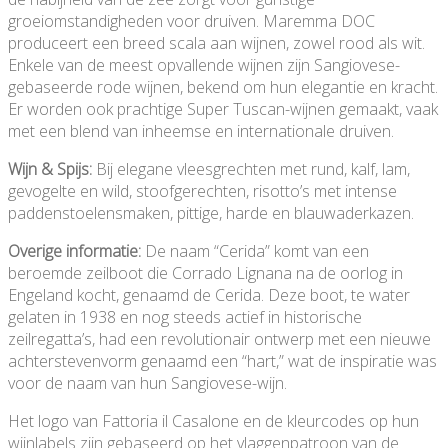
groeiomstandigheden voor druiven. Maremma DOC
produceert een breed scala aan wijnen, zowel rood als wit.
Enkele van de meest opvallende wijnen zijn Sangiovese-
gebaseerde rode wijnen, bekend om hun elegantie en kracht.
Er worden ook prachtige Super Tuscan-wijnen gemaakt, vaak
met een blend van inheemse en internationale druiven.
Wijn & Spijs:
Bij elegane vleesgrechten met rund, kalf, lam,
gevogelte en wild, stoofgerechten, risotto’s met intense
paddenstoelensmaken, pittige, harde en blauwaderkazen.
Overige informatie:
De naam “Cerida” komt van een
beroemde zeilboot die Corrado Lignana na de oorlog in
Engeland kocht, genaamd de Cerida. Deze boot, te water
gelaten in 1938 en nog steeds actief in historische
zeilregatta’s, had een revolutionair ontwerp met een nieuwe
achterstevenvorm genaamd een “hart,” wat de inspiratie was
voor de naam van hun Sangiovese-wijn.
Het logo van Fattoria il Casalone en de kleurcodes op hun
wijnlabels zijn gebaseerd op het vlaggenpatroon van de