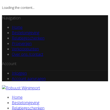
Loading the content...
Navigation
Home
Bestelomgeving
Relatiegeschenken
Proeverijen
Verkooppunten
Over ons /contact
Account
Inloggen
Account aanvragen
Home
Bestelomgeving
Relatiegeschenken