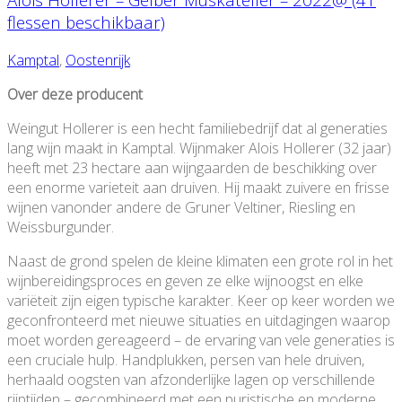
flessen beschikbaar)
Kamptal
,
Oostenrijk
Over deze producent
Weingut Hollerer is een hecht familiebedrijf dat al generaties
lang wijn maakt in Kamptal. Wijnmaker Alois Hollerer (32 jaar)
heeft met 23 hectare aan wijngaarden de beschikking over
een enorme varieteit aan druiven. Hij maakt zuivere en frisse
wijnen vanonder andere de Gruner Veltiner, Riesling en
Weissburgunder.
Naast de grond spelen de kleine klimaten een grote rol in het
wijnbereidingsproces en geven ze elke wijnoogst en elke
variëteit zijn eigen typische karakter. Keer op keer worden we
geconfronteerd met nieuwe situaties en uitdagingen waarop
moet worden gereageerd – de ervaring van vele generaties is
een cruciale hulp. Handplukken, persen van hele druiven,
herhaald oogsten van afzonderlijke lagen op verschillende
rijptijden – gecombineerd met een puristische en moderne