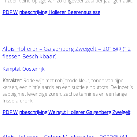
in zeer kleine oplage van zo ongeveer 200l per jaar gemaakt.
PDF Wijnbeschrijving Hollerer Beerenauslese
Alois Hollerer – Galgenberg Zweigelt – 2018@ (12
flessen Beschikbaar)
Kamptal
,
Oostenrijk
Karakter:
Rode wijn met robijnrode kleur, tonen van rijpe
kersen, een hintje aards en een subtiele houttots. De inzet is
sappig met levendige zuren, zachte tannines en een lange
frisse afdronk.
PDF Wijnbeschrijving Weingut Hollerer Galgenberg Zweigelt
Alois Hollerer – Gelber Muskateller – 2022@ (41