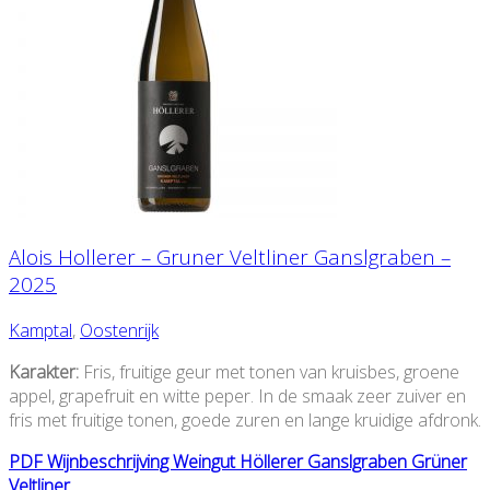
Alois Hollerer – Gruner Veltliner Ganslgraben –
2025
Kamptal
,
Oostenrijk
Karakter:
Fris, fruitige geur met tonen van kruisbes, groene
appel, grapefruit en witte peper. In de smaak zeer zuiver en
fris met fruitige tonen, goede zuren en lange kruidige afdronk.
PDF Wijnbeschrijving Weingut Höllerer Ganslgraben Grüner
Veltliner